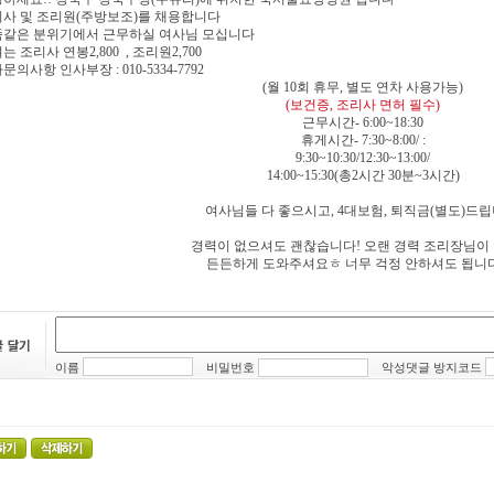
조리사 및 조리원(주방보조)를 채용합니다
가족같은 분위기에서 근무하실 여사님 모십니다
여는 조리사 연봉2,800 , 조리원2,700
타문의사항 인사부장 : 010-5334-7792
(월 10회 휴무, 별도 연차 사용가능)
(보건증, 조리사 면허 필수)
근무시간- 6:00~18:30
휴게시간- 7:30~8:00/ :
9:30~10:30/12:30~13:00/
14:00~15:30(총2시간 30분~3시간)
여사님들 다 좋으시고, 4대보험, 퇴직금(별도)드립
경력이 없으셔도 괜찮습니다! 오랜 경력 조리장님이
든든하게 도와주셔요ㅎ 너무 걱정 안하셔도 됩니다
이름
비밀번호
악성댓글 방지코드