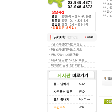
** 
** 
** 급
** 기
ㆍ
7월 스페셜강좌 (안주 창업
ㆍ
6월 스페셜강좌 (브런치요
ㆍ
한식 주말반모집!!! (7월4
ㆍ
4월30일 일품요리 단기특강
ㆍ
떡 제조기능사 5월 14일개
ㆍ
묻고 답하기
|
Q&A
ㆍ
자주묻는 질문
|
FAQ
ㆍ
요리 뽐내기
|
My Cook
ㆍ
구인구직
|
Job