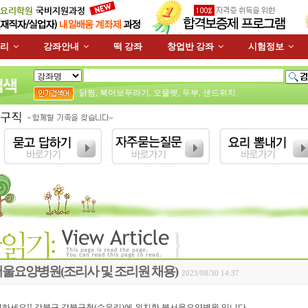
리
강좌안내
떡 강좌
창업반 강좌
시험정보
닭찜
,
북어보푸라기
,
오믈렛
,
두부
,
샌드위치
울요양병원(조리사 및 조리원 채용)
2023/08/30 14:37
안녕하세요!! 강북구 강북구청(수유리)에 위치한 북서울요양병원 입니다