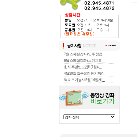
ㆍ
7월 스페셜강좌 (안주 창업
ㆍ
6월 스페셜강좌 (브런치요
ㆍ
한식 주말반모집!!! (7월4
ㆍ
4월30일 일품요리 단기특강
ㆍ
떡 제조기능사 5월 14일개