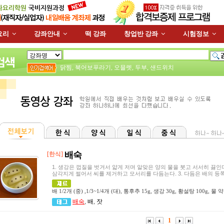
요리
강좌안내
떡 강좌
창업반 강좌
시험정보
닭찜
,
북어보푸라기
,
오믈렛
,
두부
,
샌드위치
배숙
[한식]
1. 생강은 껍질을 벗겨서 얇게 저며 알맞은 양의 물을 붓고 서서히 끓인다
삼각지게 썰어서 씨를 제거하고 모서리를 다듬는다. 3. 다듬은 배의 등
배 1/2개 (중) ,1/3~1/4개 (대), 통후추 15g, 생강 30g, 황설탕 100g, 물 
배숙
,
배
,
잣
1