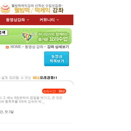
웰빙떡케익강좌 선착순 수집모집중~
동영상강좌
커뮤니티
HOME > 동영상 강좌 >
강좌 상세보기
조리시간 :
30
분
. 2. 배는 8등분하여 껍질을 벗기고, 큰 것은
쪽에 통후추를 3개씩 깊숙히 박
약간, 잣 3알