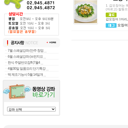
1. 갑오징어는 
(자르고) 칼등으
갑오징어 1마리, 
오징어
ㆍ
7월 스페셜강좌 (안주 창업
ㆍ
6월 스페셜강좌 (브런치요
ㆍ
한식 주말반모집!!! (7월4
ㆍ
4월30일 일품요리 단기특강
ㆍ
떡 제조기능사 5월 14일개