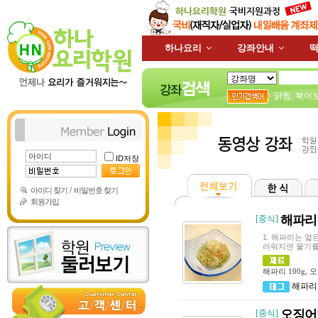
하나요리
강좌안내
떡
닭찜
,
북어
ID저장
/
아이디 찾기
비밀번호 찾기
회원가입
해파리
[중식]
1. 해파리는 엷
러워지면 물기를 뺀
해파리 100g, 
해파리
오징어
[중식]