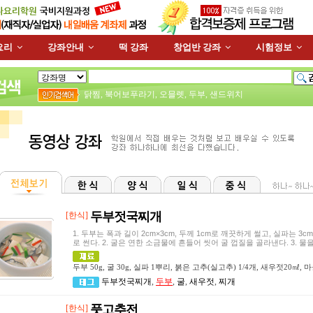
요리
강좌안내
떡 강좌
창업반 강좌
시험정보
닭찜
,
북어보푸라기
,
오믈렛
,
두부
,
샌드위치
두부젓국찌개
[한식]
1. 두부는 폭과 길이 2cm×3cm, 두께 1cm로 깨끗하게 썰고, 실파는 3c
로 썬다. 2. 굴은 연한 소금물에 흔들어 씻어 굴 껍질을 골라낸다. 3. 물
두부 50g, 굴 30g, 실파 1뿌리, 붉은 고추(실고추) 1/4개, 새우젓20㎖, 마
두부젓국찌개
,
두부
,
굴
,
새우젓
,
찌개
풋고추전
[한식]