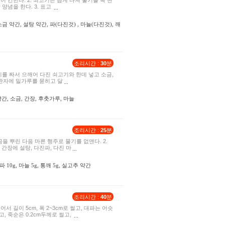
어 간한다. 2. 쇠고기는 곱게 다져 물기를 꼭 짠
 양념을 한다. 3. 표고
, 소금 약간, 설탕 약간, 파(다진것) , 마늘(다진것), 깨
조리시간 :
30
분
기를 짜서 으깨어 다진 쇠고기와 한데 넣고 소금,
. 완자에 밀가루를 묻히고 달
 약간, 소금, 간장, 후춧가루, 마늘
조리시간 :
25
분
 소금을 뿌린 다음 마른 행주로 물기를 없앤다. 2.
간장에 설탕, 다진파, 다진 마
 파 10g, 마늘 5g, 통깨 5g, 실고추 약간
조리시간 :
40
분
어서 길이 5cm, 폭 2~3cm로 썰고, 대파는 어슷
고, 죽순은 0.2cm두께로 썰고,