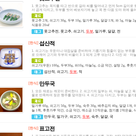
1. 풋고추는 꼭지를 따고 반으로 갈라 씨를 털어내고 먼저 5cm 길이로 
서 곱게 다지고, 두부를 씻어 베보자기에 놓고 꼭 짠 다음 도마 위에 올려
풋고추 2개, 쇠고기 30g, 두부 10g, 밀가루 30g, 달걀 1개, 파 5g, 마늘
식용유 20㎖
풋고추전
,
풋고추
,
쇠고기
,
두부
,
밀가루
,
달걀
,
전
섭산적
[한식]
1. 쇠고기는 우둔이나 대접살을 준비하여 기름기와 힘줄이 없는 부위를 
로 으깨어 고기와 두부의 비율이 3 :1 되게 고루 섞는다 2. 다진 파ㆍ마늘
쇠고기(우둔) 100g, 두부30g, 파10g, 마늘5g, 소금 약간, 설탕 2g, 후춧
섭산적
,
쇠고기
,
두부
,
적
만두국
[한식]
1. 모든 재료는 깨끗이 준비한다. 2. 쇠고기의 일부는 파, 마늘을 넣고 
물로 반죽하여 젖은 행주를 덮어둔다. 4. 쇠고기는 다지고, 두부는 물기를
밀가루 60g, 쇠고기 50g, 두부 50g, 숙주 30g, 배추김치 40g, 달걀 1개
늘 1쪽, 후춧가루 약간, 소금 약간, 깨소금 1/2작은술, 참기름 2작은술,
만두국
,
밀가구
,
쇠고기
,
두부
,
숙주
,
달걀
,
국
표고전
[한식]