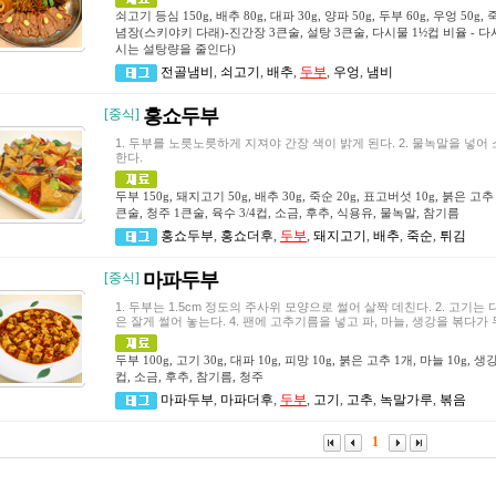
쇠고기 등심 150g, 배추 80g, 대파 30g, 양파 50g, 두부 60g, 우엉 50
념장(스키야키 다래)-진간장 3큰술, 설탕 3큰술, 다시물 1½컵 비율 - 다시
시는 설탕량을 줄인다)
전골냄비
,
쇠고기
,
배추
,
두부
,
우엉
,
냄비
홍쇼두부
[중식]
1. 두부를 노릇노릇하게 지져야 간장 색이 밝게 된다. 2. 물녹말을 넣
한다.
두부 150g, 돼지고기 50g, 배추 30g, 죽순 20g, 표고버섯 10g, 붉은 고추
큰술, 청주 1큰술, 육수 3/4컵, 소금, 후추, 식용유, 물녹말, 참기름
홍쇼두부
,
홍쇼더후
,
두부
,
돼지고기
,
배추
,
죽순
,
튀김
마파두부
[중식]
1. 두부는 1.5cm 정도의 주사위 모양으로 썰어 살짝 데친다. 2. 고기는 다
은 잘게 썰어 놓는다. 4. 팬에 고추기름을 넣고 파, 마늘, 생강을 볶다
두부 100g, 고기 30g, 대파 10g, 피망 10g, 붉은 고추 1개, 마늘 10g, 생
컵, 소금, 후추, 참기름, 청주
마파두부
,
마파더후
,
두부
,
고기
,
고추
,
녹말가루
,
볶음
1