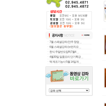
ㆍ
7월 스페셜강좌 (안주 창업
ㆍ
6월 스페셜강좌 (브런치요
ㆍ
한식 주말반모집!!! (7월4
ㆍ
4월30일 일품요리 단기특강
ㆍ
떡 제조기능사 5월 14일개