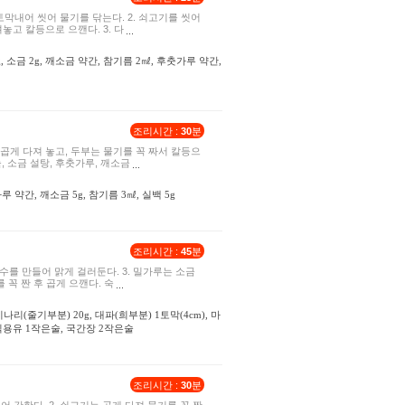
토막내어 씻어 물기를 닦는다. 2. 쇠고기를 씻어
놓고 칼등으로 으깬다. 3. 다
 2g, 소금 2g, 깨소금 약간, 참기름 2㎖, 후춧가루 약간,
조리시간 :
30
분
곱게 다져 놓고, 두부는 물기를 꼭 짜서 칼등으
, 소금 설탕, 후춧가루, 깨소금
가루 약간, 깨소금 5g, 참기름 3㎖, 실백 5g
조리시간 :
45
분
육수를 만들어 맑게 걸러둔다. 3. 밀가루는 소금
 꼭 짠 후 곱게 으깬다. 숙
, 미나리(줄기부분) 20g, 대파(희부분) 1토막(4cm), 마
 식용유 1작은술, 국간장 2작은술
조리시간 :
30
분