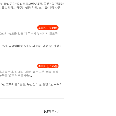
g, 죽순40g, 곤약 40g, 생표고버섯 2장, 쑥갓 4잎 전골양
물1, 간장1, 청주1, 설탕 약간, 조미료(미림 사용
조리시간 :
30
분
어 소스의 농도를 맞출 때 두부가 부서지지 않도록
 1/2개, 양송이버섯 2개, 대파 10g, 생강 5g, 간장 2
조리시간 :
25
분
져 놓는다. 3. 대파, 피망, 붉은 고추, 마늘 생강
가 두부를 넣고 육수를 부은
강 5g, 고추기름 1큰술, 두반장 15g, 설탕 5g, 육수 1
[전체보기]