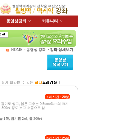
웰빙떡케익강좌 선착순 수집모집중~
동영상강좌
커뮤니티
HOME > 동영상 강좌 >
강좌 상세보기
조리시간 :
20
분
m 길이로 썰고, 붉은 고추는 0.5cm×3cm의 크기
을 300㎖ 정도 붓고 소금으로 삼
늘 1쪽, 참기름 2㎖, 물 300㎖
조리시간 :
25
분