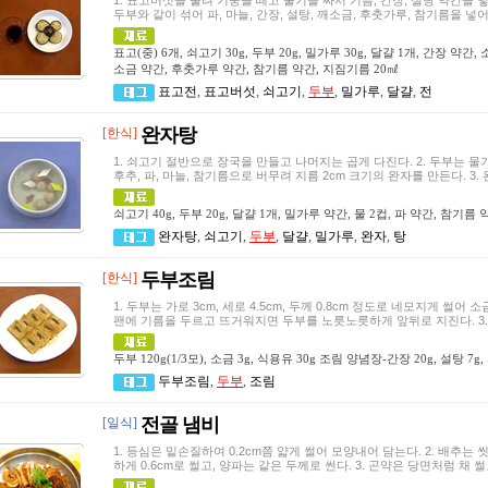
1. 표고버섯을 불려 기둥을 떼고 물기를 짜서 기름, 간장, 설탕 약간을 넣
두부와 같이 섞어 파, 마늘, 간장, 설탕, 깨소금, 후춧가루, 참기름을 넣어
표고(중) 6개, 쇠고기 30g, 두부 20g, 밀가루 30g, 달걀 1개, 간장 약간
소금 약간, 후춧가루 약간, 참기름 약간, 지짐기름 20㎖
표고전
,
표고버섯
,
쇠고기
,
두부
,
밀가루
,
달걀
,
전
완자탕
[한식]
1. 쇠고기 절반으로 장국을 만들고 나머지는 곱게 다진다. 2. 두부는 물
후추, 파, 마늘, 참기름으로 버무려 지름 2cm 크기의 완자를 만든다. 3
쇠고기 40g, 두부 20g, 달걀 1개, 밀가루 약간, 물 2컵, 파 약간, 참기름
완자탕
,
쇠고기
,
두부
,
달걀
,
밀가루
,
완자
,
탕
두부조림
[한식]
1. 두부는 가로 3cm, 세로 4.5cm, 두께 0.8cm 정도로 네모지게 썰어
팬에 기름을 두르고 뜨거워지면 두부를 노릇노릇하게 앞뒤로 지진다. 3. 
두부 120g(1/3모), 소금 3g, 식용유 30g 조림 양념장-간장 20g, 설탕 7g,
두부조림
,
두부
,
조림
전골 냄비
[일식]
1. 등심은 밑손질하여 0.2cm쯤 얇게 썰어 모양내어 담는다. 2. 배추는 씻
하게 0.6cm로 썰고, 양파는 같은 두께로 썬다. 3. 곤약은 당면처럼 채 썰