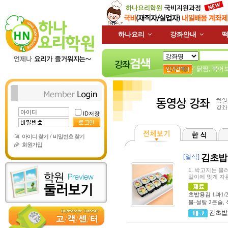
하나요리
강좌안내
떡
닭찜
,
북어
ID저장
/
아이디 찾기
비밀번호 찾기
회원가입
김초밥
[일식]
1. 박고지는 불
길이에 맞게 자른
초밥용김 1과1/2
물-설탕 2큰술, 
김초밥