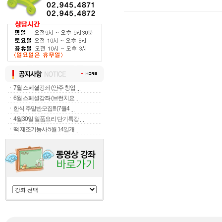
ㆍ
7월 스페셜강좌 (안주 창업
ㆍ
6월 스페셜강좌 (브런치요
ㆍ
한식 주말반모집!!! (7월4
ㆍ
4월30일 일품요리 단기특강
ㆍ
떡 제조기능사 5월 14일개