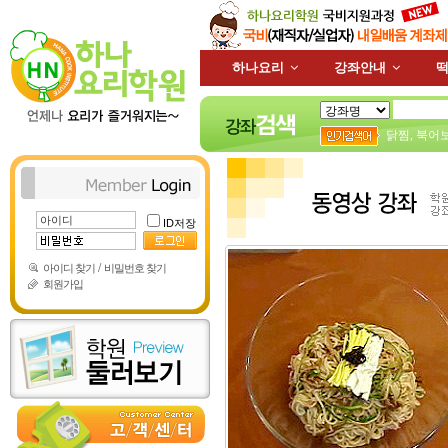
하나요리
강좌안내
떡
닭찜
,
북어
ID저장
/
아이디 찾기
비밀번호 찾기
회원가입