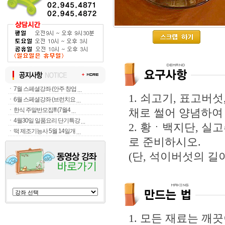
ㆍ
7월 스페셜강좌 (안주 창업
1. 쇠고기, 표고버섯
ㆍ
6월 스페셜강좌 (브런치요
ㆍ
한식 주말반모집!!! (7월4
채로 썰어 양념하여
ㆍ
4월30일 일품요리 단기특강
2. 황ㆍ백지단, 실고
ㆍ
떡 제조기능사 5월 14일개
로 준비하시오.
(단, 석이버섯의 길
1. 모든 재료는 깨