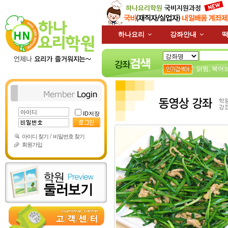
하나요리
강좌안내
떡
닭찜
,
북어
ID저장
/
아이디 찾기
비밀번호 찾기
회원가입