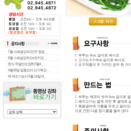
ㆍ
7월 스페셜강좌 (안주 창업
1. 부추는 6cm, 길이로 써시오.
ㆍ
6월 스페셜강좌 (브런치요
2. 고기는 0.3×6cm 길이로 써시오.
ㆍ
한식 주말반모집!!! (7월4
3. 요구작품이 두 가지인 경우 한 
ㆍ
4월30일 일품요리 단기특강
ㆍ
떡 제조기능사 5월 14일개
1. 부추는 깨끗이 씻어 6cm 길이로 
2. 돼지고기는 얇게 저민 후 결대로 
3. 볶음냄비에 기름을 두르고 달아오
으로 간한 다음 참기름을 둘러 낸다.