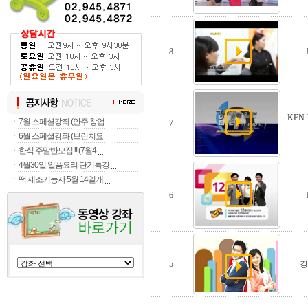
8
KFN
ㆍ
7월 스페셜강좌 (안주 창업
7
ㆍ
6월 스페셜강좌 (브런치요
ㆍ
한식 주말반모집!!! (7월4
ㆍ
4월30일 일품요리 단기특강
ㆍ
떡 제조기능사 5월 14일개
6
5
강