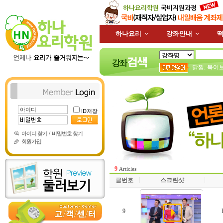
하나요리
강좌안내
떡
닭찜
,
북어
ID저장
/
아이디 찾기
비밀번호 찾기
회원가입
9
Articles
글번호
스크린샷
9