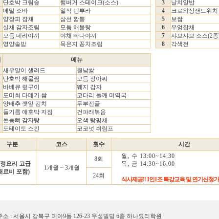
단호박 크림슾
햄버거 스테이크(소스)
3
날치알밥
메밀 소바
일식 덴뿌라
4
크로와상샌드위치
양장피 잡채
삼선 짬뽕
5
보쌈
실채 감자조림
모듬 해물탕
6
우엉잡채
모듬 데리야끼
야채 빠다야끼
7
샤브샤브 소스(2종
영양솥밥
묵은지 꽁치조림
8
각색전
서
메뉴
새우말이 샐러드
월남쌈
단호박 해물찜
모듬 장아찌
바베큐 맆구이
웨지 감자
도미회 다데기 쌈
코다리 들깨 미역국
양배추 깻잎 김치
두부전골
들기름 애호박 지짐
건파래볶음
돈등뼈 감자탕
오색 탕평채
포테이토 스킨
코코넛 쉬림프
구분
코스
횟수
시간
월, 수 13:00~14:30
8회
정요리 고급
목, 금 14:30~16:00
1개월 ~ 3개월
재료비 포함)
24회
식사제공!! 1인1조 특강교육 및 연기신청가
주소 : 서울시 강북구 미아9동 126-23 우성빌딩 6층 하나요리학원