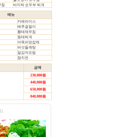
무침
바지락 순두부 찌개
메뉴
카레라이스
비
배추겉절이
황태채무침
동태찌개
어묵피망잡채
버섯들깨탕
알감자조림
참치전
금액
230,000원
440,000원
650,000원
840,000원