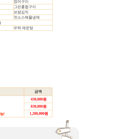
장어구이
그린홍합구이
보쌈김치
잣소스해물냉채
)
우럭 매운탕
금액
430,000원
830,000원
1,200,000원
능!