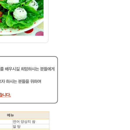
메뉴
연어 양상치 쌈
알 탕