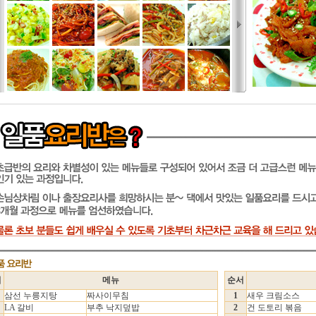
서
메뉴
순서
삼선 누릉지탕
짜사이무침
1
새우 크림소스
LA 갈비
부추 낙지덮밥
2
건 도토리 볶음