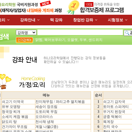
요리
강좌안내
떡 강좌
창업반 강좌
시험정보
닭찜
,
북어보푸라기
,
오믈렛
,
두부
,
샌드위치
서
메뉴
순서
쇠고기 미역국
진미채무침 / 꽈리고추 멸치볶음
1
쇠고기 감자국
유부 오뎅탕
새송이 장조림
2
토마토 스파게티
청국장 찌개
도토리묵 무침
3
우거지 된장국
소세지 케찹 볶음
오므라이스
4
궁중 떡볶이
닭도리 탕
천사채 냉채
5
육계장
건가자미 무조림
계절 나물(2종)
6
잔치 국수
골뱅이 무침과 소면
팽이버섯전
7
황태 해장국