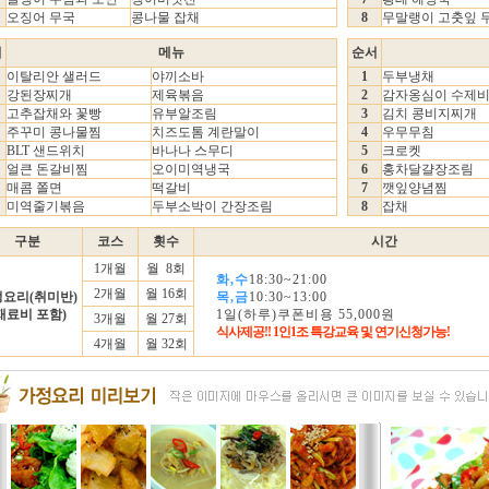
오징어 무국
콩나물 잡채
8
무말랭이 고춧잎 
서
메뉴
순서
이탈리안 샐러드
야끼소바
1
두부냉채
강된장찌개
제육볶음
2
감자옹심이 수제
고추잡채와 꽃빵
유부알조림
3
김치 콩비지찌개
주꾸미 콩나물찜
치즈도톰 계란말이
4
우무무침
BLT 샌드위치
바나나 스무디
5
크로켓
얼큰 돈갈비찜
오이미역냉국
6
홍차달걀장조림
매콤 쫄면
떡갈비
7
깻잎양념찜
미역줄기볶음
두부소박이 간장조림
8
잡채
구분
코스
횟수
시간
1개월
월 8회
화,수
18:30~21:00
2개월
월 16회
요리(취미반)
목,금
10:30~13:00
재료비 포함)
1일(하루)쿠폰비용 55,000원
3개월
월 27회
식사제공!! 1인1조 특강교육 및 연기신청가능!
4개월
월 32회