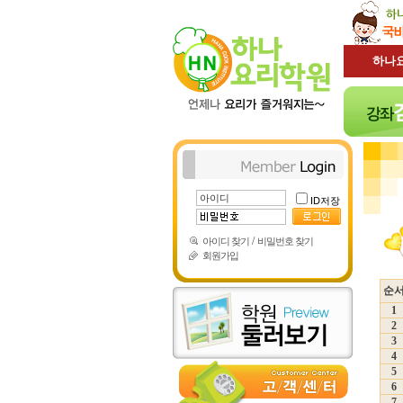
하나
ID저장
/
아이디 찾기
비밀번호 찾기
회원가입
순
1
2
3
4
5
6
7