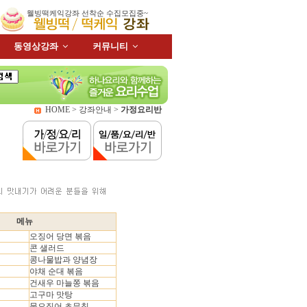
웰빙떡케익강좌 선착순 수집모집중~
동영상강좌
커뮤니티
HOME > 강좌안내 >
가정요리반
메뉴
오징어 당면 볶음
콘 샐러드
콩나물밥과 양념장
야채 순대 볶음
건새우 마늘쫑 볶음
고구마 맛탕
물오징어 초무침