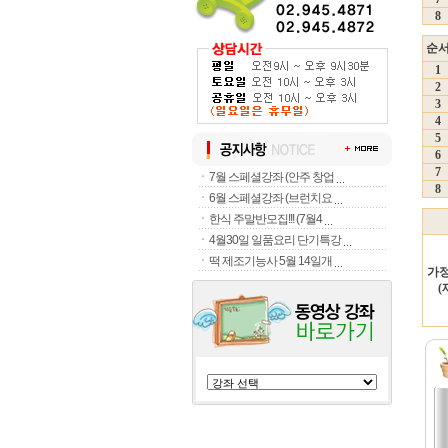
8
순
1
2
3
4
5
6
7
ㆍ
7월 스페셜강좌 (안주 창업
8
ㆍ
6월 스페셜강좌 (브런치요
ㆍ
한식 주말반모집!!! (7월4
ㆍ
4월30일 일품요리 단기특강
ㆍ
떡 제조기능사 5월 14일개
가정
(