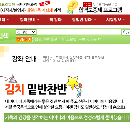
요리
강좌안내
떡 강좌
창업반 강좌
시험정보
닭찜
,
북어보푸라기
,
오믈렛
,
두부
,
샌드위치