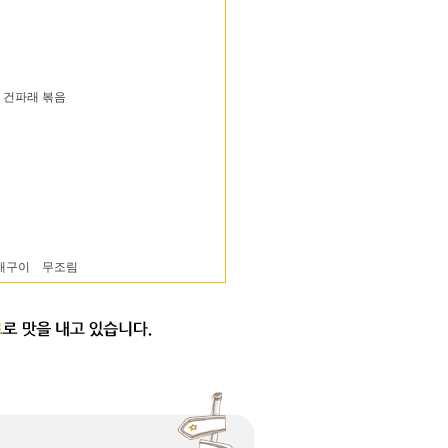
 건파래 볶음
태구이 무조림