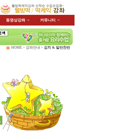
웰빙떡케익강좌 선착순 수집모집중~
동영상강좌
커뮤니티
HOME > 강좌안내 >
김치 & 밑반찬반