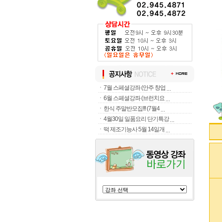
ㆍ
7월 스페셜강좌 (안주 창업
ㆍ
6월 스페셜강좌 (브런치요
ㆍ
한식 주말반모집!!! (7월4
ㆍ
4월30일 일품요리 단기특강
ㆍ
떡 제조기능사 5월 14일개