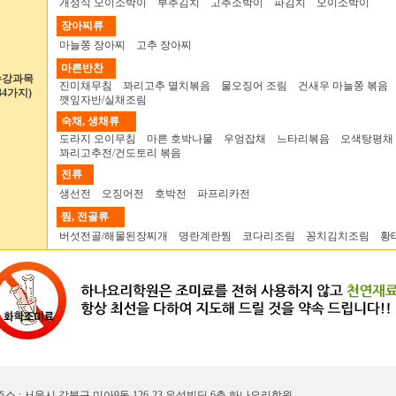
개성식 오이소박이 부추김치 고추소박이 파김치 오이소박이
장아찌류
마늘쫑 장아찌 고추 장아찌
마른반찬
수강과목
진미채무침 꽈리고추 멸치볶음 물오징어 조림 건새우 마늘쫑 볶음
34가지)
깻잎자반/실채조림
숙채, 생채류
도라지 오이무침 마른 호박나물 우엉잡채 느타리볶음 오색탕평채
꽈리고추전/건도토리 볶음
전류
생선전 오징어전 호박전 파프리카전
찜, 전골류
버섯전골/해물된장찌개 명란계란찜 코다리조림 꽁치김치조림 황
주소 : 서울시 강북구 미아9동 126-23 우성빌딩 6층 하나요리학원