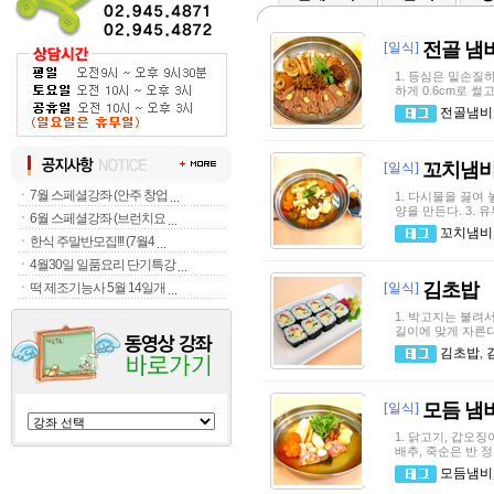
전골 냄
[일식]
1. 등심은 밑손질하
하게 0.6cm로 썰
전골냄비
꼬치냄
[일식]
ㆍ
7월 스페셜강좌 (안주 창업
1. 다시물을 끓여
양을 만든다. 3.
ㆍ
6월 스페셜강좌 (브런치요
꼬치냄비
ㆍ
한식 주말반모집!!! (7월4
ㆍ
4월30일 일품요리 단기특강
김초밥
ㆍ
떡 제조기능사 5월 14일개
[일식]
1. 박고지는 불려서
길이에 맞게 자른다.
김초밥
,
모듬 냄
[일식]
1. 닭고기, 갑오징
배추, 죽순은 반 정
모듬냄비