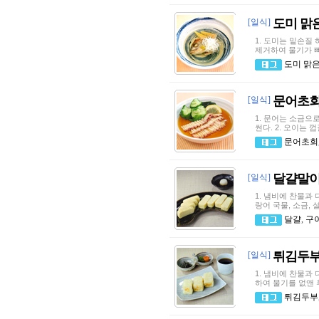
도미 맑
[일식]
1. 도미는 밑손질
제거하여 물기가 빠
도미 맑
문어초
[일식]
1. 문어는 소금으
썬다. 2. 오이는
문어초회
달걀말
[일식]
1. 냄비에 찬물과
랑어 국물, 소금, 
달걀
,
구
튀김두
[일식]
1. 냄비에 찬물과
하여 물기를 없앤 후
튀김두부