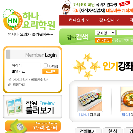
하나요리
강좌안내
떡
닭찜
,
북어
ID저장
/
아이디 찾기
비밀번호 찾기
회원가입
[일식]
김초밥
[일식]