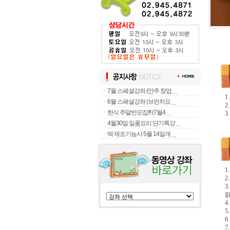
ㆍ
7월 스페셜강좌 (안주 창업
1
ㆍ
6월 스페셜강좌 (브런치요
2
ㆍ
한식 주말반모집!!! (7월4
3
ㆍ
4월30일 일품요리 단기특강
ㆍ
떡 제조기능사 5월 14일개
1
2
3
맑
4
5
6
7