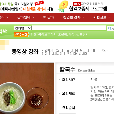
요리
강좌안내
떡 강좌
창업반 강좌
시험정보
닭찜
,
북어보푸라기
,
오믈렛
,
두부
,
샌드위치
칼국수
- Korean dishes
30 분
밀가루 1/2컵, 멸치
약간, 마늘 1쪽, 
술, 진간장 1큰술,
2작은술, 고춧가루