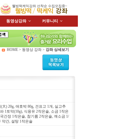
웰빙떡케익강좌 선착순 수집모집중~
동영상강좌
커뮤니티
HOME > 동영상 강좌 >
강좌 상세보기
(大) 20g, 애호박 80g, 건표고 1개, 실고추
대파 1토막(10g), 식용유 2작은술, 소금 1작은
 국간장 1작은술, 참기름 2작은술, 깨소금 1/
 약간, 설탕 1작은술