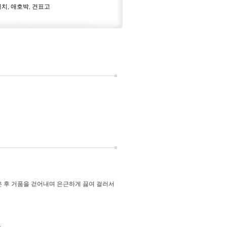
멸치
,
애호박
,
건표고
넣은 후 거품을 걷어내며 은근하게 끓여 걸러서
.