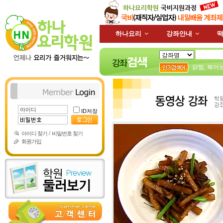
하나요리
강좌안내
떡
닭찜
,
북어
ID저장
/
아이디 찾기
비밀번호 찾기
회원가입