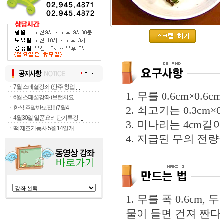
ㆍ
7월 스페셜강좌 (안주 창업
1. 무를 0.6cm×
ㆍ
6월 스페셜강좌 (브런치요
ㆍ
한식 주말반모집!!! (7월4
2. 쇠고기는 0.3cm×
ㆍ
4월30일 일품요리 단기특강
3. 미나리는 4cm길
ㆍ
떡 제조기능사 5월 14일개
4. 지급된 무의 전
1. 무를 폭 0.6cm
물이 들면 건져 짠다